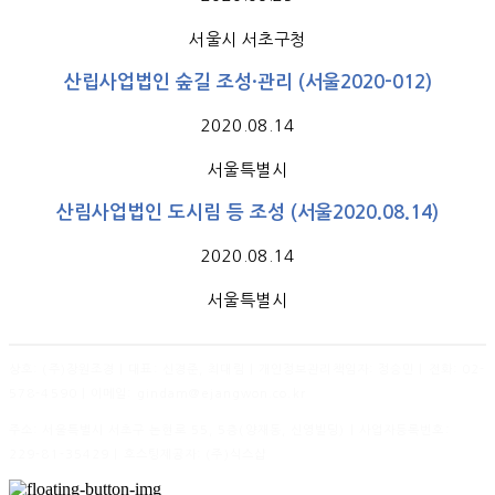
서울시 서초구청
산립사업법인 숲길 조성·관리 (서울2020-012)
2020.08.14
서울특별시
산림사업법인 도시림 등 조성 (서울2020.08.14)
2020.08.14
서울특별시
상호: (주)장원조경 | 대표: 신경준, 최대림 | 개인정보관리책임자: 정승민 | 전화: 02-
578-4590 | 이메일: gindam@ejangwon.co.kr
주소: 서울특별시 서초구 논현로 55, 5층(양재동, 신영빌딩) | 사업자등록번호:
229-81-35429
| 호스팅제공자: (주)식스샵