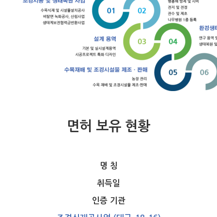
면허 보유 현황
명 칭
취득일
인증 기관